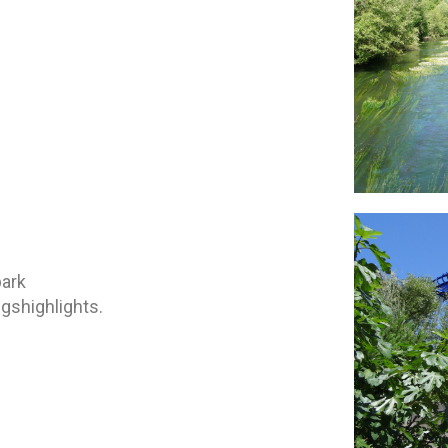
park
gshighlights.